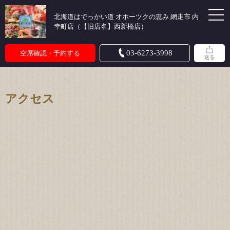
北海道はでっかい道 オホーツクの恵み 網走市 内
幸町店（【旧店名】西新橋店）
03-6273-3998
空席確認・予約する
送る
アクセス