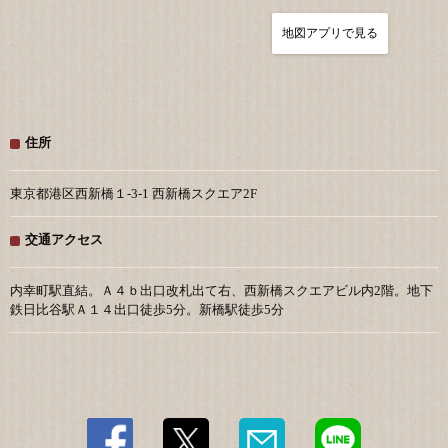
地図アプリで見る
この店舗情報をシェアする
住所
アクセス | 北海道はでっかい道 オホーツクの恵み 網走市 内
東京都港区西新橋１-3-1 西新橋スクエア2F
幸町店（【旧店名】西新橋店）
東京都港区西新橋１-3-1 西新橋スクエア2F
交通アクセス
https://hokkaido-nishishimbashi.owst.jp/map
お店情報をコピー
内幸町駅直結。Ａ４ｂ出口改札出て右、西新橋スクエアビル内2階。地下
鉄日比谷駅Ａ１４出口徒歩5分。新橋駅徒歩5分
閉じる